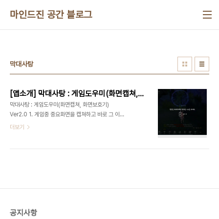
본문 바로가기
마인드진 공간 블로그
막대사탕
[앱소개] 막대사탕 : 게임도우미(화면캡쳐, 화면보호기)
막대사탕 : 게임도우미(화면캡쳐, 화면보호기)
Ver2.0 1. 게임중 중요화면을 캡쳐하고 바로 그 이
미지를 공유하고 싶을때 2. 자동사냥이나 레이드 같
더보기
은 시간 걸리는 작업중일때 화면 꺼두기 (터치 방지,
배터리 소모 줄임, 몰겜기능) 3. 접근성을 사용하여
원하는 앱을 등록하면 앱을 실행할때 자동으로 막대
사탕이 노출 됩니다. - 추후에도 다른 기능을 넣을 예
정입니다. 접근성 기능 활성화 하는 방법 1. 막대사탕
앱 실행 2. 접근성 기능 활성화 클릭(스위치가 ON상
태라면 활성화 되어 있는 상태입니다.) 3. 아래로 스
크롤 하면 서비스란에 '막대사탕' 클릭 4. 스위치를
공지사항
ON 5. 뒤로가기를 통해 앱으로 돌아가면 스위치가