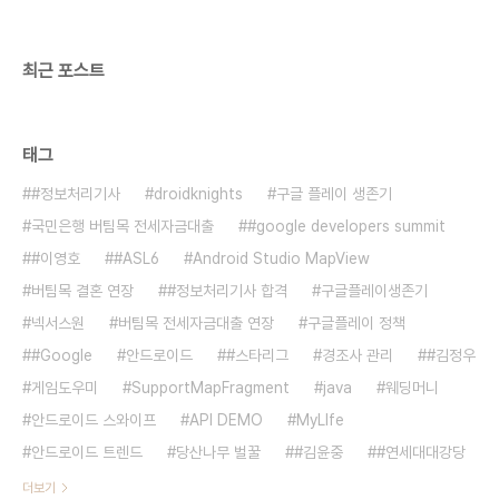
ON인지 확인한다. 6. 완료. p.s 아이폰은 아쉽게도
이런기능을..
최근 포스트
태그
#정보처리기사
droidknights
구글 플레이 생존기
국민은행 버팀목 전세자금대출
#google developers summit
#이영호
#ASL6
Android Studio MapView
버팀목 결혼 연장
#정보처리기사 합격
구글플레이생존기
넥서스원
버팀목 전세자금대출 연장
구글플레이 정책
#Google
안드로이드
#스타리그
경조사 관리
#김정우
게임도우미
SupportMapFragment
java
웨딩머니
안드로이드 스와이프
API DEMO
MyLIfe
안드로이드 트렌드
당산나무 벌꿀
#김윤중
#연세대대강당
더보기