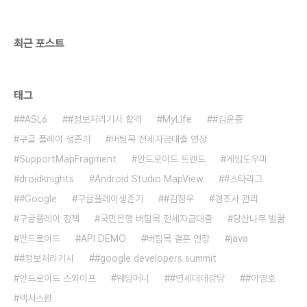
액 됐는데 더 대출 받을 수 있는가?다시 심의를 받고
조건이 되면 가능! 5. 연장시 필요한 ..
최근 포스트
태그
#ASL6
#정보처리기사 합격
MyLIfe
#김윤중
구글 플레이 생존기
버팀목 전세자금대출 연장
SupportMapFragment
안드로이드 트렌드
게임도우미
droidknights
Android Studio MapView
#스타리그
#Google
구글플레이생존기
#김정우
경조사 관리
구글플레이 정책
국민은행 버팀목 전세자금대출
당산나무 벌꿀
안드로이드
API DEMO
버팀목 결혼 연장
java
#정보처리기사
#google developers summit
안드로이드 스와이프
웨딩머니
#연세대대강당
#이영호
넥서스원