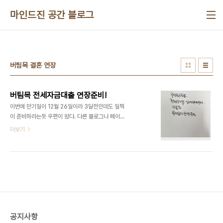
본문 바로가기
마인드진 공간 블로그
버팀목 결혼 연장
버팀목 전세자금대출 연장준비!
이번에 만기일이 12월 26일이라 3달전인데도 일찍
이 준비하라는듯 우편이 왔다. 다른 블로그나 페이지
를 검색해보니 1달전인가 문자도 오는가보다.. 주인
더보기
으로부터 전세금을 올려달라는 통보를 받고 일찍 준
비하다보니 대출 연장에 대해 알아보기 시작했다. 궁
금점은 다음과 같았다. 1. 대출한 지점이 다른데 여기
서도 할 수 있는가?가능! 2. 만기일이 12월 26일인
데 언제부터 신청할 수 있는가?만기일 1달전부터 그
러니까 나는 11월 26일! 3. 처음에 혼자 조건으로 신
청했는데 추후에 결혼했는데 이와 상관없이 혼자 조
건으로 연장할 수 있는가?(신혼부부로는 합산 금액이
공지사항
초과되어 신청이 불가능한 상황)가능!! 4. 금액이 증