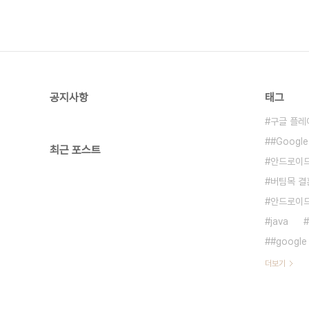
공지사항
태그
구글 플레
#Google
최근 포스트
안드로이드
버팀목 결
안드로이
java
#google
더보기