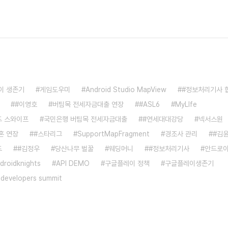
이 생존기
게임도우미
Android Studio MapView
#정보처리기사 
#이영호
버팀목 전세자금대출 연장
#ASL6
MyLIfe
 스와이프
국민은행 버팀목 전세자금대출
#연세대대강당
넥서스원
혼 연장
#스타리그
SupportMapFragment
경조사 관리
#김
드
#김정우
당산나무 벌꿀
웨딩머니
#정보처리기사
안드로이
droidknights
API DEMO
구글플레이 정책
구글플레이생존기
 developers summit