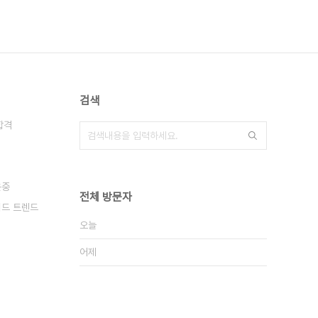
검색
합격
윤중
전체 방문자
드 트렌드
오늘
어제