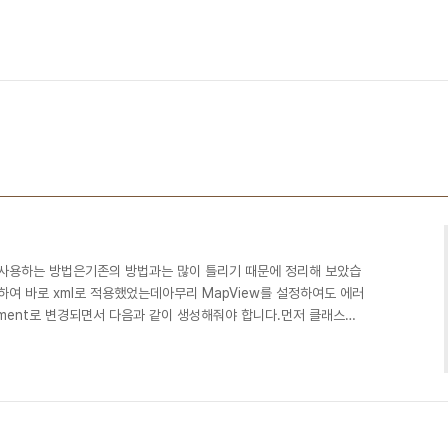
iew를 사용하는 방법은기존의 방법과는 많이 틀리기 때문에 정리해 보았습
 세팅하여 바로 xml로 적용했었는데아무리 MapView를 설정하여도 에러
ragment로 변경되면서 다음과 같이 생성해줘야 합니다.먼저 클래스를
ile > Project Structure > app > Dependencies 에
데com.google.android.gms:play-services:6.5.87 를
자 하는 xml에서 다음과 같이 입력합니다. 여기까지만 하면 끝?물