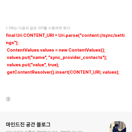
1.5에는 다음과 같은 API를 사용하면 된다.
final Uri CONTENT_URI = Uri.parse("content://sync/setti
ngs");
ContentValues values = new ContentValues();
values.put("name", "sync_provider_contacts");
values.put("value", true);
getContentResolver().insert(CONTENT_URI, values);
(새창열림)
로그 정보
마인드진 공간 블로그