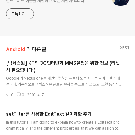
안드로이드 어플을 개발하고 있는 개발자 입니다.
구독하기
더보기
Android
의 다른 글
[넥서스원] KT의 3G인터넷과 MMS설정을 위한 정보 (리셋
시 필요합니다.)
글 내용
Google의 Nexus one을 개인인증 하신 분들께 도움이 되는 글이 되길 바래
봅니다. 기본적으로 넥서스원은 글로벌 출시를 목표로 하고 있고, 또한 통신사
에 제한이 없는 unlocked폰이므로 각각의 통신사에서 제공하는 APN도 마찬
0
0
2010. 4. 7.
가지로 수동으로 입력해 주어야 합니다. 물론 KT에서 제공해 주고 있는 OTA
(Over - the - air)방식의 USIM writing도 도움이 되지만, 문제가 될 수 있는
경우도 있어서 Nexus one의 APN을 수동입력 할 필요가 있을 경우가 있습니
setFilter를 사용한 EditText 길이제한 주기
다. 특히 설정안에 있는 "개인정보 보호 >> 기본값데이터 재설정"을 하게 되면
글 내용
APN정보도 같이 삭제가 되므로 주의하여야 합니다. APN을 수동 입력 시켜야
In this tutorial, I am going to explain how to create a EditText pro
할 사유 사용자가 임의로 폰 전체 reset을 시도한 경우..
gramatically, and the different properties, that we can assign to it
in Android. If we want, our EditText to take only numbers. Then th