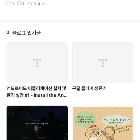
0
1
2010. 4. 6.
e code is, edit.setInputType(InputType.TYPE_CLASS_NUMBER);
For password style implementation, for the editText, the code is,
edit.setTransformationMethod(new android.text.method.Passw
ordTransform..
이 블로그 인기글
앤드로이드 어플리케이션 설치 및
구글 플레이 생존기
환경 설정 #1 - install the And
roid App. & set the config
uration #1