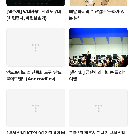
[앱소개] 막대사탕 : 게임도우미
매달 마지막 수요일은 '문화가 있
(화면캡쳐, 화면보호기)
는 날'
안드로이드 앱 난독화 도구 ‘안드
[음악회] 금난새와 떠나는 클래식
로이드엔브(AndroidEnv)’
여행
[넥서스원] KT의 3G인터넷과 M
구글 "타 제조사도 차기 넥서스원