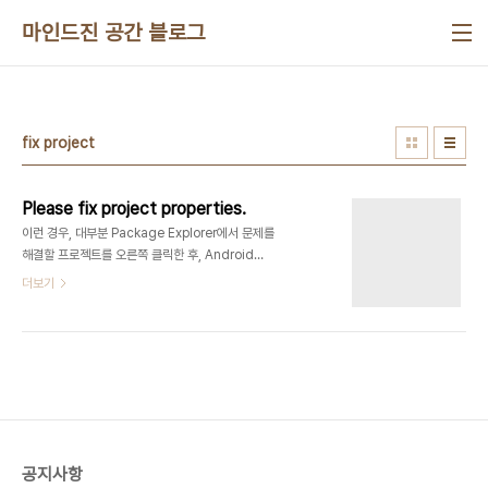
본문 바로가기
마인드진 공간 블로그
fix project
Please fix project properties.
이런 경우, 대부분 Package Explorer에서 문제를
해결할 프로젝트를 오른쪽 클릭한 후, Android
Tools -> Fix Project Properties를 눌러주면 해
더보기
결됩니다. :)
공지사항