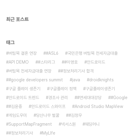
최근 포스트
태그
버팀목 결혼 연장
#ASL6
국민은행 버팀목 전세자금대출
API DEMO
#스타리그
#이영호
안드로이드
버팀목 전세자금대출 연장
#정보처리기사 합격
#google developers summit
java
droidknights
구글 플레이 생존기
구글플레이 정책
구글플레이생존기
안드로이드 트렌드
경조사 관리
#연세대대강당
#Google
#김윤중
안드로이드 스와이프
Android Studio MapView
게임도우미
당산나무 벌꿀
#김정우
SupportMapFragment
넥서스원
웨딩머니
#정보처리기사
MyLIfe