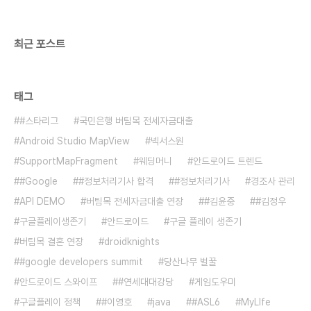
최근 포스트
태그
#스타리그
국민은행 버팀목 전세자금대출
Android Studio MapView
넥서스원
SupportMapFragment
웨딩머니
안드로이드 트렌드
#Google
#정보처리기사 합격
#정보처리기사
경조사 관리
API DEMO
버팀목 전세자금대출 연장
#김윤중
#김정우
구글플레이생존기
안드로이드
구글 플레이 생존기
버팀목 결혼 연장
droidknights
#google developers summit
당산나무 벌꿀
안드로이드 스와이프
#연세대대강당
게임도우미
구글플레이 정책
#이영호
java
#ASL6
MyLIfe