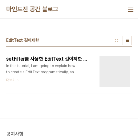
본문 바로가기
마인드진 공간 블로그
EditText 길이제한
setFilter를 사용한 EditText 길이제한 주기
In this tutorial, I am going to explain how
to create a EditText programatically, and
the different properties, that we can
더보기
assign to it in Android. If we want, our
EditText to take only numbers. Then the
code is,
edit.setInputType(InputType.TYPE_CLASS_NUMBER);
For password style implementation, for
the editText, the code is,
edit.setTransformationMethod(new
android.text.method.PasswordTransform..
공지사항