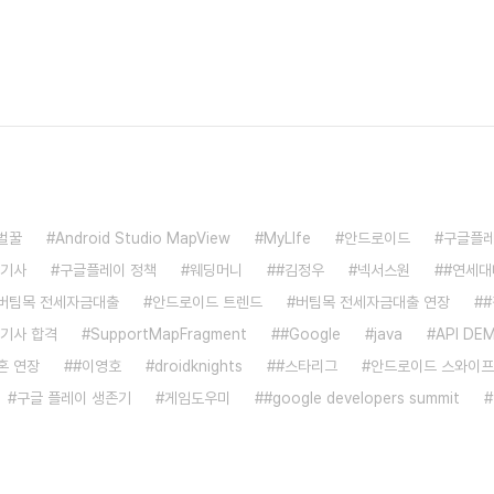
벌꿀
Android Studio MapView
MyLIfe
안드로이드
구글플
리기사
구글플레이 정책
웨딩머니
#김정우
넥서스원
#연세대
버팀목 전세자금대출
안드로이드 트렌드
버팀목 전세자금대출 연장
기사 합격
SupportMapFragment
#Google
java
API DE
혼 연장
#이영호
droidknights
#스타리그
안드로이드 스와이프
구글 플레이 생존기
게임도우미
#google developers summit