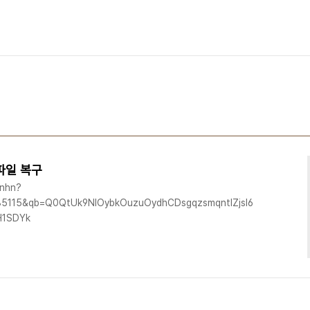
파일 복구
.nhn?
7885115&qb=Q0QtUk9NIOybkOuzuOydhCDsgqzsmqntlZjsl6w=&enc=utf
H1SDYk