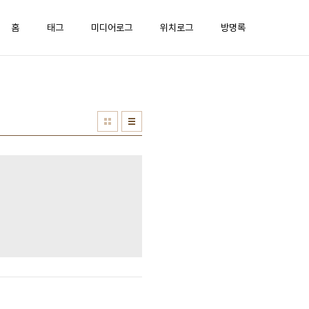
홈
태그
미디어로그
위치로그
방명록
8&section=kin&rank=4&sort=0&spq=0&pid=fGYQUB331ywssc3dK3Rs