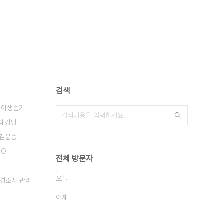
검색
레이생존기
대강당
#김윤중
MO
전체 방문자
오늘
경조사 관리
어제