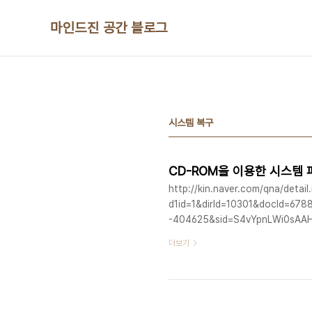
본문 바로가기
마인드진 공간 블로그
시스템 복구
CD-ROM을 이용한 시스템 
http://kin.naver.com/qna/detail
d1id=1&dirId=10301&docId=6
-404625&sid=S4vYpnLWi0sAA
더보기