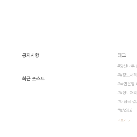
공지사항
태그
당산나무 
#정보처
최근 포스트
국민은행 
#정보처리
버팀목 결
#ASL6
더보기