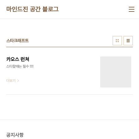
본문 바로가기
마인드진 공간 블로그
스타크래프트
카오스 런쳐
스타할때는 필수 !!!!
더보기
공지사항