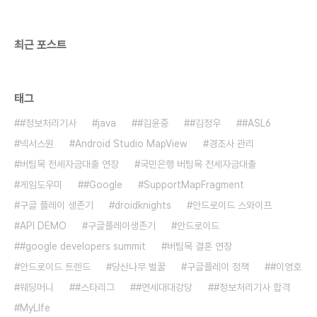
최근 포스트
태그
#정보처리기사
java
#김윤중
#김정우
#ASL6
넥서스원
Android Studio MapView
경조사 관리
버팀목 전세자금대출 연장
국민은행 버팀목 전세자금대출
게임도우미
#Google
SupportMapFragment
구글 플레이 생존기
droidknights
안드로이드 스와이프
API DEMO
구글플레이생존기
안드로이드
#google developers summit
버팀목 결혼 연장
안드로이드 트렌드
당산나무 벌꿀
구글플레이 정책
#이영호
웨딩머니
#스타리그
#연세대대강당
#정보처리기사 합격
MyLIfe