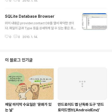
0
0
2010. 1. 15.
source print? 1.AndroidManifest.xml 에서 Activity의 Theme를 위와
같이 설정해주면 Status Bar와 Title Bar가 모두 없는 상태가 됩니다. view s
ource print? 1.이렇게만 한다면 TitleBar만 없는 상태가 됩니다. 2. 내가 정
SQLite Database Browser
의한 Theme 에서 설정하기 view source print? 1.trueTitle Bar만 없는
글 내용
상태로 만들기 view source print? 1.trueStatus..
위의 내용은 provider.contact DB를 열어 파악한 것이
다. 파일의 값과 Type 등을 상세하게 알 수 있는 좋은 프로
그램인 것 같다. 자세히 보기, 다운로드 http://www.infini
0
0
2010. 1. 14.
tezest.com/articles/creating-sqlite-databases-
from-a-gui.aspx
이 블로그 인기글
매달 마지막 수요일은 '문화가 있
안드로이드 앱 난독화 도구 ‘안드
는 날'
로이드엔브(AndroidEnv)’